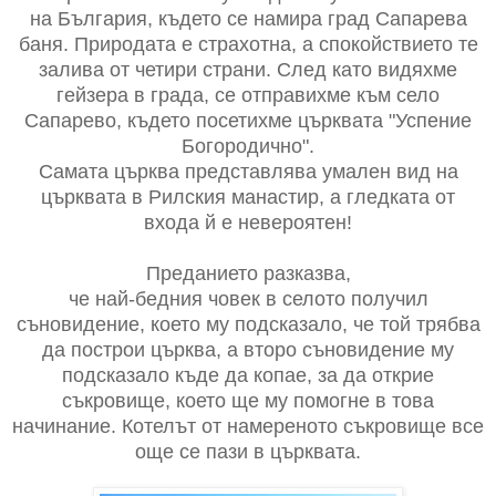
на България, където се намира град Сапарева
баня. Природата е страхотна, а спокойствието те
залива от четири страни. След като видяхме
гейзера в града, се отправихме към село
Сапарево, където посетихме църквата "Успение
Богородично".
Самата църква представлява умален вид на
църквата в Рилския манастир, а гледката от
входа й е невероятен!
Преданието разказва,
че най-бедния човек в селото получил
съновидение, което му подсказало, че той трябва
да построи църква, а второ съновидение му
подсказало къде да копае, за да открие
съкровище, което ще му помогне в това
начинание. Котелът от намереното съкровище все
още се пази в църквата.